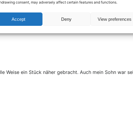
hdrawing consent, may adversely affect certain features and functions.
Accept
Deny
View preferences
. She showed us a lot of hidden corners in Venice and we m
le Weise ein Stück näher gebracht. Auch mein Sohn war seh