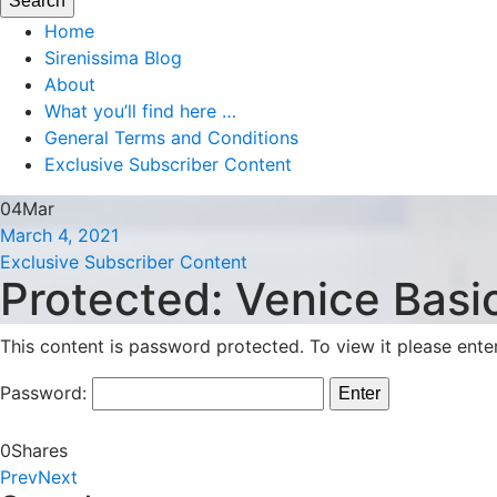
Home
Sirenissima Blog
About
What you’ll find here …
General Terms and Conditions
Exclusive Subscriber Content
04
Mar
March 4, 2021
Exclusive Subscriber Content
Protected: Venice Basi
This content is password protected. To view it please ent
Password:
0
Shares
Prev
Next