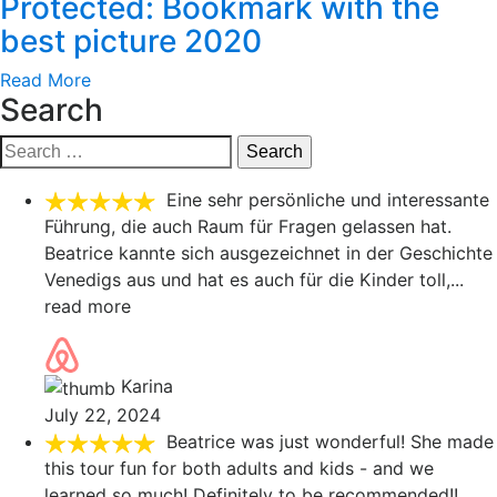
Protected: Bookmark with the
best picture 2020
Read More
Search
Search
for:
Eine sehr persönliche und interessante
Führung, die auch Raum für Fragen gelassen hat.
Beatrice kannte sich ausgezeichnet in der Geschichte
Venedigs aus und hat es auch für die Kinder toll,
...
read more
Karina
July 22, 2024
Beatrice was just wonderful! She made
this tour fun for both adults and kids - and we
learned so much! Definitely to be recommended!!