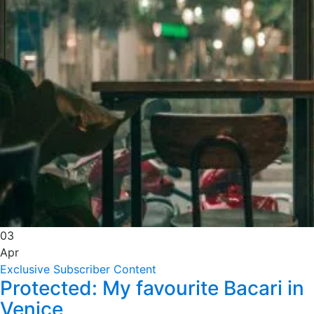
03
Apr
Exclusive Subscriber Content
Protected: My favourite Bacari in
Venice