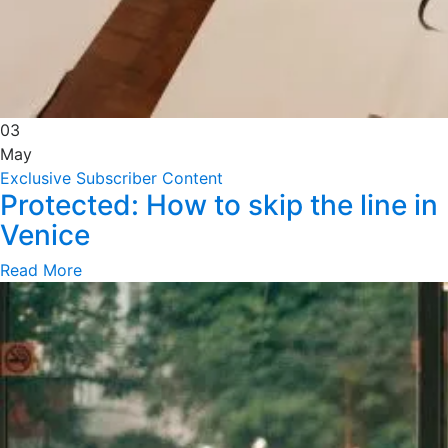
03
May
Exclusive Subscriber Content
Protected: How to skip the line in
Venice
Read More