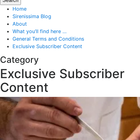
Home
Sirenissima Blog
About
What you’ll find here …
General Terms and Conditions
Exclusive Subscriber Content
Category
Exclusive Subscriber
Content