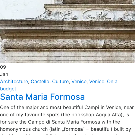
09
Jan
Architecture
,
Castello
,
Culture
,
Venice
,
Venice: On a
budget
Santa Maria Formosa
One of the major and most beautiful Campi in Venice, near
one of my favourite spots (the bookshop Acqua Alta), is
for sure the Campo di Santa Maria Formosa with the
homonymous church (latin „formosa“ = beautiful) built by