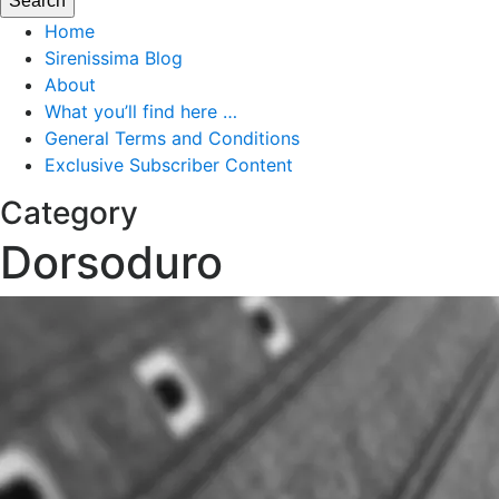
Home
Sirenissima Blog
About
What you’ll find here …
General Terms and Conditions
Exclusive Subscriber Content
Category
Dorsoduro