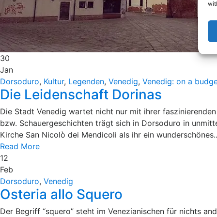
wit
30
Jan
Dorsoduro
,
Kultur
,
Legenden
,
Venedig
,
Venedig: on a budge
Die Leidenschaft Dorinas
Die Stadt Venedig wartet nicht nur mit ihrer faszinierend
bzw. Schauergeschichten trägt sich in Dorsoduro in unmit
Kirche San Nicolò dei Mendicoli als ihr ein wunderschönes..
Read More
12
Feb
Dorsoduro
,
Venedig
Osteria allo Squero
Der Begriff “squero” steht im Venezianischen für nichts an