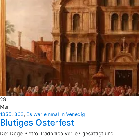
29
Mar
1355
,
863
,
Es war einmal in Venedig
Blutiges Osterfest
Der Doge Pietro Tradonico verließ gesättigt und