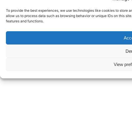
Error: 400: Bad Request
To provide the best experiences, we use technologies like cookies to store a
allow us to process data such as browsing behavior or unique IDs on this sit
Error: 400: Bad Request
features and functions.
Acc
De
Copyright 2020. Beatrice Baumgartner. Sirenissima. All
Right Reserved
View pre