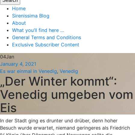
Home
Sirenissima Blog
About
What you’ll find here …
General Terms and Conditions
Exclusive Subscriber Content
04
Jan
January 4, 2021
Es war einmal in Venedig
,
Venedig
„Der Winter kommt“:
Venedig umgeben vom
Eis
In der Stadt ging es drunter und drüber, denn hoher
Besuch wurde erwartet, niemand geringeres als Friedrich