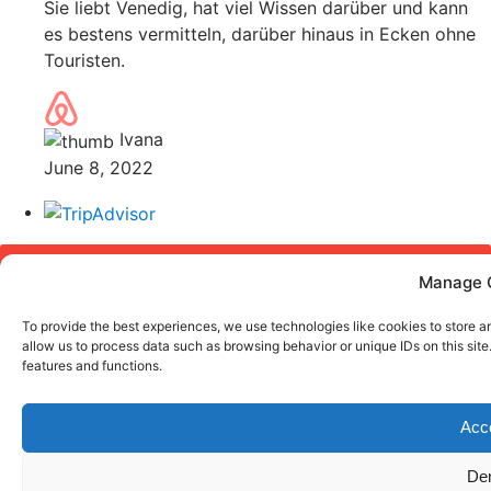
Sie liebt Venedig, hat viel Wissen darüber und kann
es bestens vermitteln, darüber hinaus in Ecken ohne
Touristen.
Ivana
June 8, 2022
Error: 400: Bad Request
Manage 
Error: 400: Bad Request
To provide the best experiences, we use technologies like cookies to store a
allow us to process data such as browsing behavior or unique IDs on this sit
features and functions.
Copyright 2020. Beatrice Baumgartner. Sirenissima. All
Acc
Right Reserved
De