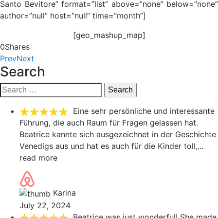
Santo Bevitore” format=”list” above=”none” below=”none”
author=”null” host=”null” time=”month”]
[geo_mashup_map]
0
Shares
Prev
Next
Search
Search
for:
Eine sehr persönliche und interessante
Führung, die auch Raum für Fragen gelassen hat.
Beatrice kannte sich ausgezeichnet in der Geschichte
Venedigs aus und hat es auch für die Kinder toll,
...
read more
Karina
July 22, 2024
Beatrice was just wonderful! She made